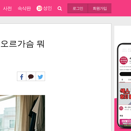
성인
사전
속삭판
19
로그인
회원가입
 오르가슴 뭐