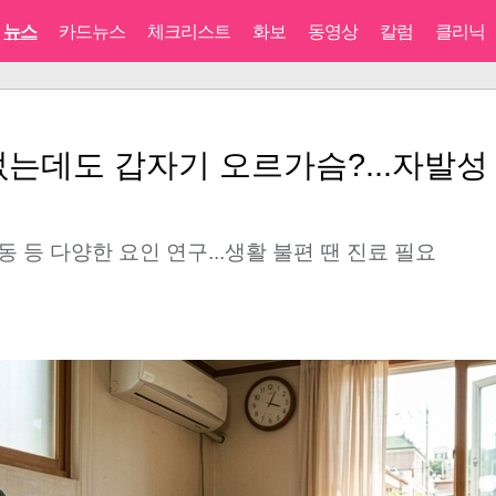
뉴스
카드뉴스
체크리스트
화보
동영상
칼럼
클리닉
없는데도 갑자기 오르가슴?...자발성
동 등 다양한 요인 연구...생활 불편 땐 진료 필요