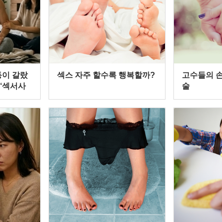
동이 갈랐
섹스 자주 할수록 행복할까?
고수들의 손
 ‘섹서사
술