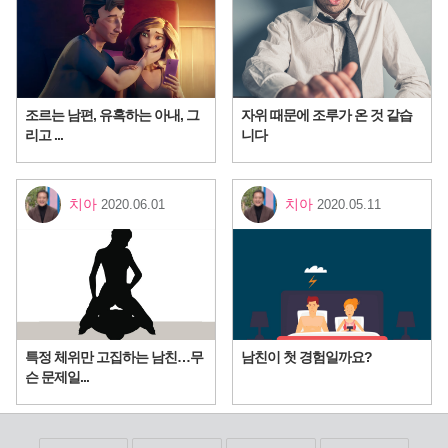
조르는 남편, 유혹하는 아내, 그
자위 때문에 조루가 온 것 같습
리고 ...
니다
치아
치아
2020.06.01
2020.05.11
특정 체위만 고집하는 남친…무
남친이 첫 경험일까요?
슨 문제일...