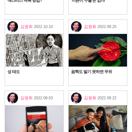
섹스리스 극복 방법?
'이쁜이 수술'은 없다
김원회
김원회
2022.10.10
2022.09.25
​ 성 태도
음핵도 발기 못하면 무위
김원회
김원회
2022.09.03
2022.08.22