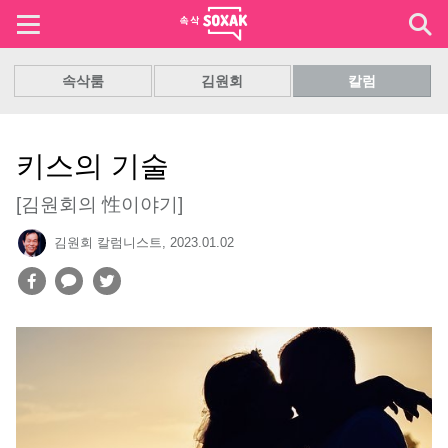
속삭룸
김원회
칼럼
키스의 기술
[김원회의 性이야기]
김원회 칼럼니스트
,
2023.01.02