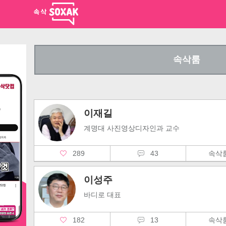
속삭룸
이재길
계명대 사진영상디자인과 교수
289
43
속
이성주
바디로 대표
182
13
속