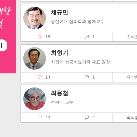
채규만
성신여대 심리학과 명예교수
18
1
속
최형기
최형기 성공비뇨기과 대표 원장
14
1
속
최용철
전북대 교수
42
4
속