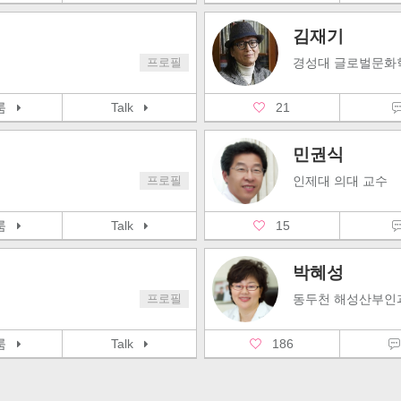
김재기
프로필
경성대 글로벌문화
삭룸
Talk
21
민권식
프로필
인제대 의대 교수
삭룸
Talk
15
박혜성
프로필
동두천 해성산부인
삭룸
Talk
186