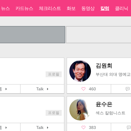
뉴스
카드뉴스
체크리스트
화보
동영상
칼럼
클리닉
김원회
프로필
부산대 의대 명예
삭룸
Talk
460
윤수은
프로필
섹스 칼럼니스트
삭룸
Talk
383