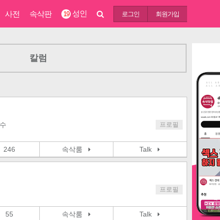
성인
사전
속삭판
19
로그인
회원가입
칼럼
교수
프로필
246
속삭룸
Talk
프로필
55
속삭룸
Talk