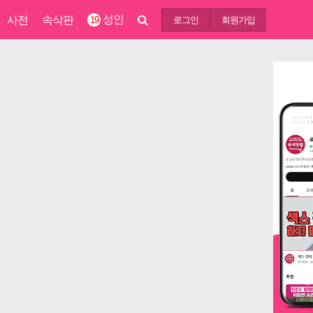
성인
사전
속삭판
19
로그인
회원가입