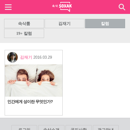
속삭룸
김재기
칼럼
19+ 칼럼
김재기
2016.03.29
인간에게 성이란 무엇인가?
로그인
속삭소개
공지사항
광고안내