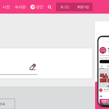
성인
사전
속삭판
19
로그인
회원가입
안내