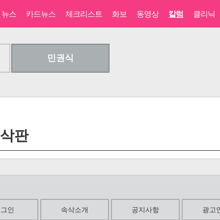
뉴스
카드뉴스
체크리스트
화보
동영상
칼럼
클리닉
민권식
속삭판
로그인
속삭소개
공지사항
광고