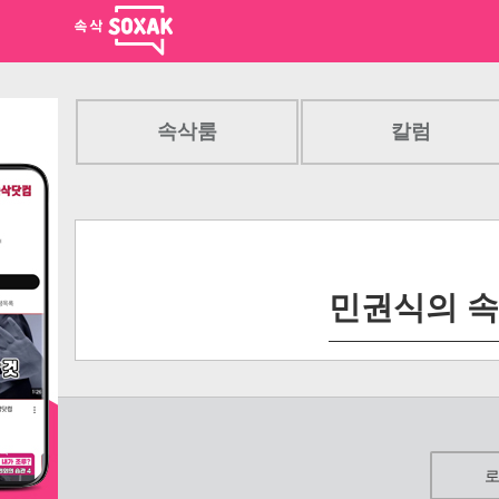
속삭룸
칼럼
민권식의 