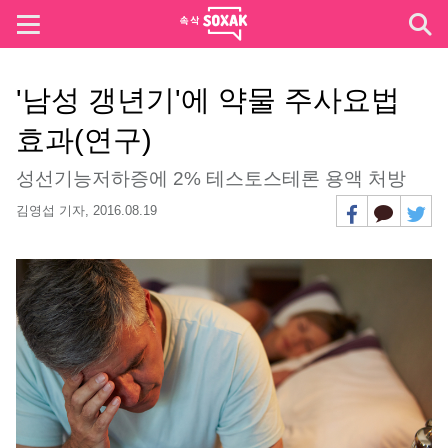
'남성 갱년기'에 약물 주사요법
효과(연구)
성선기능저하증에 2% 테스토스테론 용액 처방
김영섭 기자,
2016.08.19