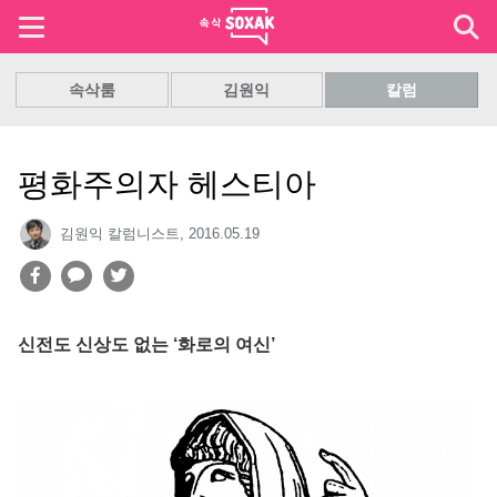
속삭룸
김원익
칼럼
평화주의자 헤스티아
김원익 칼럼니스트
,
2016.05.19
신전도 신상도 없는 ‘화로의 여신’