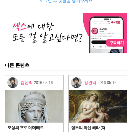
로그인 후 댓글을 남겨주세요
다른 콘텐츠
김원익
김원익
2016.05.16
2016.05.12
모성의 포로 데메테르
질투의 화신 헤라 (3)