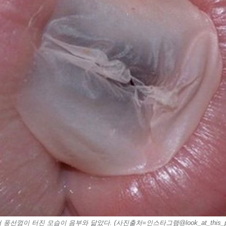
 풍선껌이 터진 모습이 음부와 닮았다. (사진출처=인스타그램@look_at_this_pu