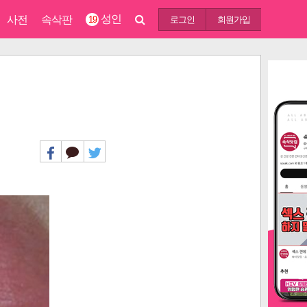
성인
사전
속삭판
19
로그인
회원가입