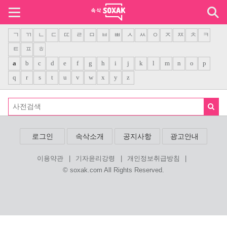
ㄱ
ㄲ
ㄴ
ㄷ
ㄸ
ㄹ
ㅁ
ㅂ
ㅃ
ㅅ
ㅆ
ㅇ
ㅈ
ㅉ
ㅊ
ㅋ
ㅌ
ㅍ
ㅎ
a
b
c
d
e
f
g
h
i
j
k
l
m
n
o
p
q
r
s
t
u
v
w
x
y
z
로그인
속삭소개
공지사항
광고안내
|
|
|
이용약관
기자윤리강령
개인정보취급방침
© soxak.com All Rights Reserved.