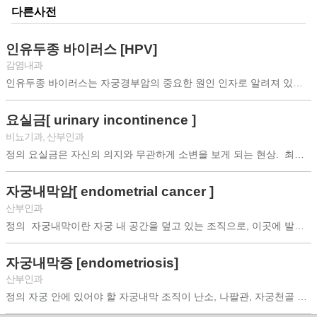
다른사전
인유두종 바이러스 [HPV]
감염내과
인유두종 바이러스는 자궁경부암의 중요한 원인 인자로 알려져 있으며, 파포바 바이러...
요실금[ urinary incontinence ]
비뇨기과
,
산부인과
정의 요실금은 자신의 의지와 무관하게 소변을 보게 되는 현상. 최근 평균 수명이...
자궁내막암[ endometrial cancer ]
산부인과
정의 자궁내막이란 자궁 내 공간을 덮고 있는 조직으로, 이곳에 발생하는 암. ...
자궁내막증 [endometriosis]
산부인과
정의 자궁 안에 있어야 할 자궁내막 조직이 난소, 나팔관, 자궁천골 인대, 복막...