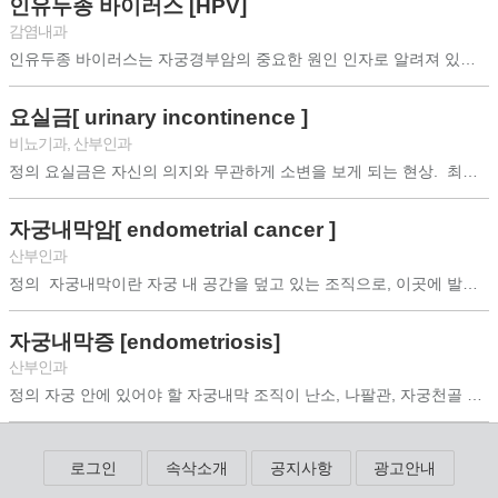
인유두종 바이러스 [HPV]
감염내과
인유두종 바이러스는 자궁경부암의 중요한 원인 인자로 알려져 있으며, 파포바 바이러...
요실금[ urinary incontinence ]
비뇨기과
,
산부인과
정의 요실금은 자신의 의지와 무관하게 소변을 보게 되는 현상. 최근 평균 수명이...
자궁내막암[ endometrial cancer ]
산부인과
정의 자궁내막이란 자궁 내 공간을 덮고 있는 조직으로, 이곳에 발생하는 암. ...
자궁내막증 [endometriosis]
산부인과
정의 자궁 안에 있어야 할 자궁내막 조직이 난소, 나팔관, 자궁천골 인대, 복막...
로그인
속삭소개
공지사항
광고안내