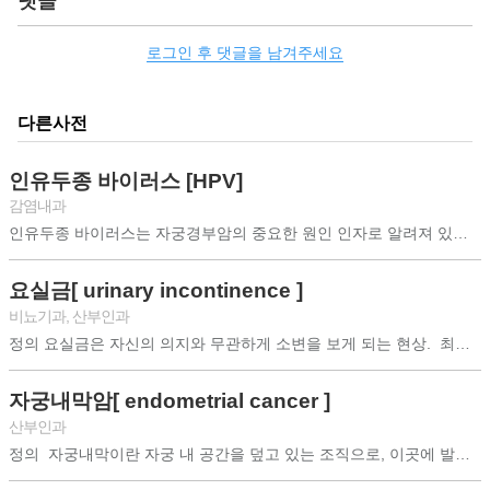
댓글
로그인 후 댓글을 남겨주세요
다른사전
인유두종 바이러스 [HPV]
감염내과
인유두종 바이러스는 자궁경부암의 중요한 원인 인자로 알려져 있으며, 파포바 바이러...
요실금[ urinary incontinence ]
비뇨기과
,
산부인과
정의 요실금은 자신의 의지와 무관하게 소변을 보게 되는 현상. 최근 평균 수명이...
자궁내막암[ endometrial cancer ]
산부인과
정의 자궁내막이란 자궁 내 공간을 덮고 있는 조직으로, 이곳에 발생하는 암. ...