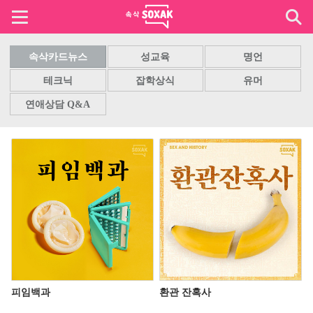
속삭카드뉴스
성교육
명언
테크닉
잡학상식
유머
연애상담 Q&A
피임백과
환관 잔혹사