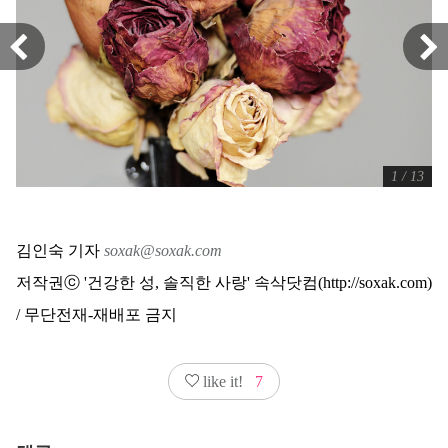
1 / 13
김인숙 기자
soxak@soxak.com
저작권ⓒ '건강한 성, 솔직한 사랑' 속삭닷컴(http://soxak.com)
/ 무단전재-재배포 금지
like it!
7