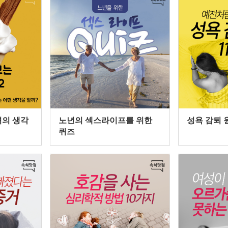
녀의 생각
노년의 섹스라이프를 위한
성욕 감퇴 
퀴즈