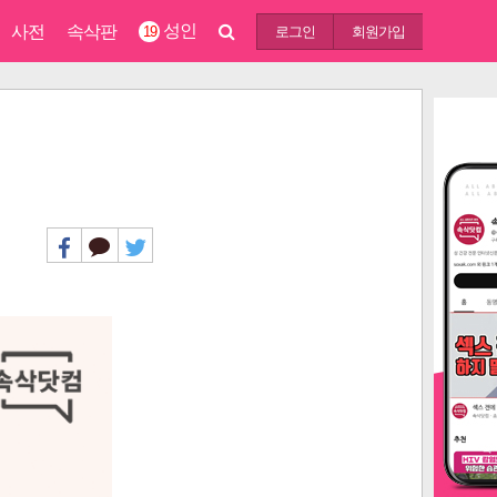
성인
사전
속삭판
19
로그인
회원가입