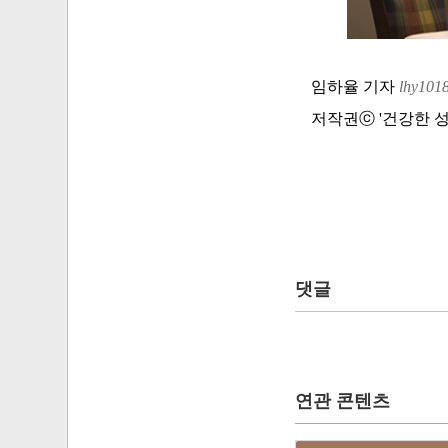
임하율 기자
lhy101
저작권ⓒ '건강한 성, 
댓글
연관 콘텐츠