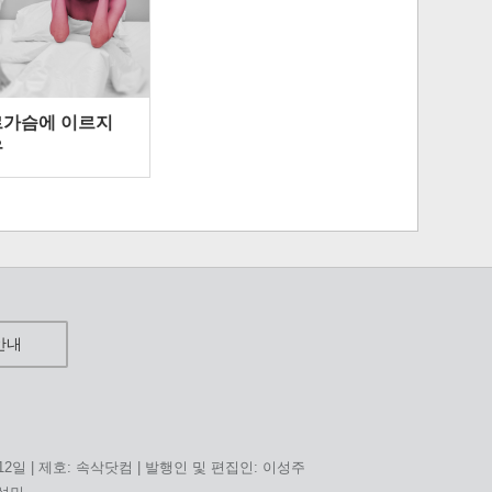
르가슴에 이르지
유
안내
 12일 | 제호: 속삭닷컴 | 발행인 및 편집인: 이성주