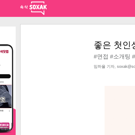
좋은 첫인
#면접 #소개팅 
임하율 기자, soxak@so