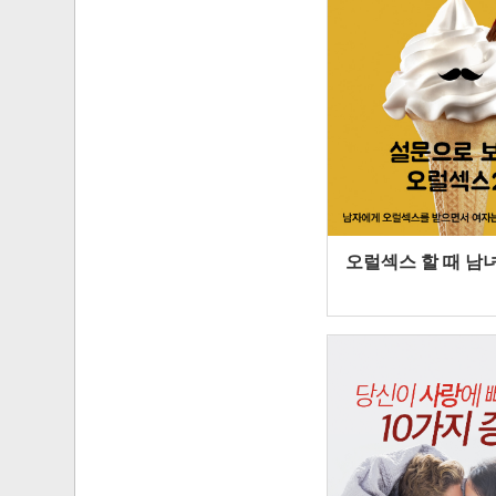
오럴섹스 할 때 남