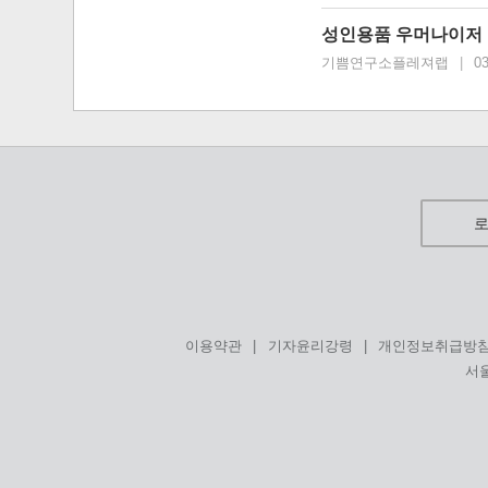
성인용품 우머나이저 
기쁨연구소플레져랩
|
03
|
|
이용약관
기자윤리강령
개인정보취급방
서울