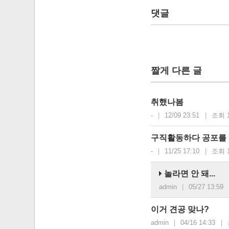
댓글
짤게 다른 글
취했나봄
-
|
12/09 23:51
|
조회 1
구직활동하다 공포를 
-
|
11/25 17:10
|
조회 1
놀라면 안 돼...
admin
|
05/27 13:59
이거 견공 맞나?
admin
|
04/16 14:33
|