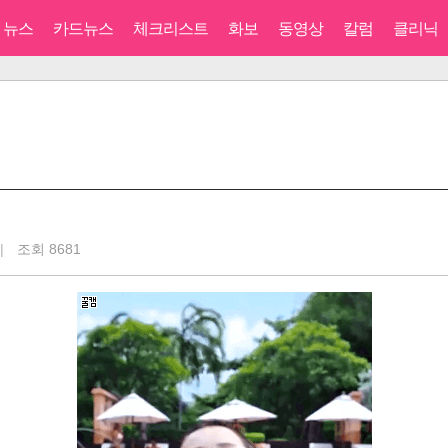
뉴스
카드뉴스
체크리스트
화보
동영상
칼럼
클리닉
|
조회 8681