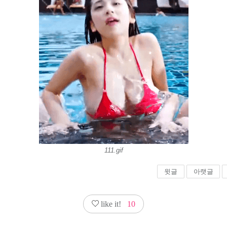
111.gif
윗글
아랫글
like it!
10