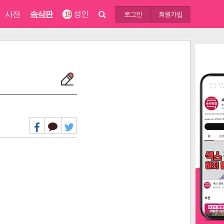
성인
사전
속삭판
19
로그인
회원가입