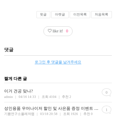
윗글
아랫글
이전목록
처음목록
like it!
0
댓글
로그인 후 댓글을 남겨주세요
짤게 다른 글
이거 견공 맞나?
0
admin
|
04/16 14:33
|
조회 4104
|
추천 2
성인용품 우머나이저 할인 및 사은품 증정 이벤트 소식
1
기쁨연구소플레져랩
|
03/18 20:58
|
조회 1926
|
추천 0