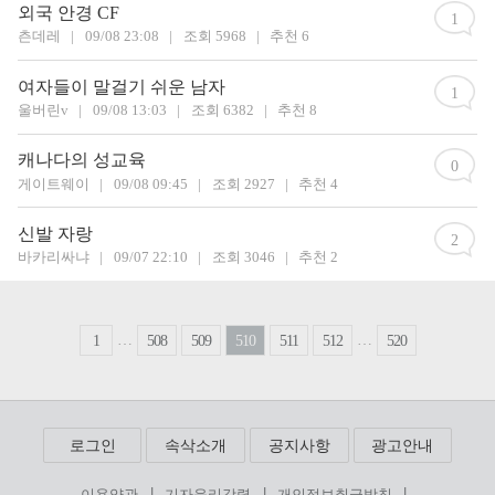
외국 안경 CF
1
츤데레
|
09/08 23:08
|
조회 5968
|
추천 6
여자들이 말걸기 쉬운 남자
1
울버린v
|
09/08 13:03
|
조회 6382
|
추천 8
캐나다의 성교육
0
게이트웨이
|
09/08 09:45
|
조회 2927
|
추천 4
신발 자랑
2
바카리싸냐
|
09/07 22:10
|
조회 3046
|
추천 2
…
…
1
508
509
510
511
512
520
로그인
속삭소개
공지사항
광고안내
|
|
|
이용약관
기자윤리강령
개인정보취급방침