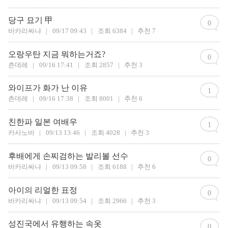
당구 묘기 甲
0
바카리싸냐
|
09/17 09:43
|
조회 6384
|
추천 7
오랑우탄 지금 뭐하는거죠?
0
츤데레
|
09/16 17:41
|
조회 2857
|
추천 3
와이프가 화가 난 이유
1
츤데레
|
09/16 17:38
|
조회 8001
|
추천 6
친한파 일본 여배우
1
카사노바
|
09/13 13:46
|
조회 4028
|
추천 3
후배에게 손찌검하는 발리볼 선수
0
바카리싸냐
|
09/13 09:58
|
조회 6188
|
추천 6
아이의 리얼한 표정
0
바카리싸냐
|
09/13 09:54
|
조회 2966
|
추천 3
성진국에서 유행하는 속옷
0