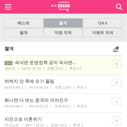
베스트
짤게
Q&A
썰게
익명 자게
이벤트 자게
짤게
속삭판 운영정책 공지 속삭판...
안내
0
관리자
|
04/05 16:10
|
조회 5023
|
추천 13
허벅지 안 쪽에 모기 물림
0
바카리싸냐
|
09/18 09:54
|
조회 3299
|
추천 3
화나면 다 벗는 중국의 여자친구
2
바카리싸냐
|
09/18 09:52
|
조회 8212
|
추천 8
지진으로 이혼위기
0
카사노바
|
09/17 18:01
|
조회 3413
|
추천 3