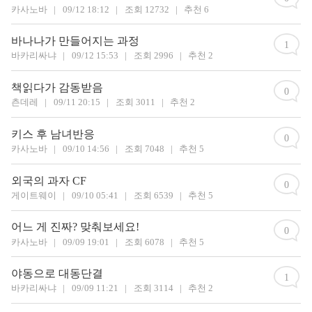
카사노바
|
09/12 18:12
|
조회 12732
|
추천 6
바나나가 만들어지는 과정
1
바카리싸냐
|
09/12 15:53
|
조회 2996
|
추천 2
책읽다가 감동받음
0
츤데레
|
09/11 20:15
|
조회 3011
|
추천 2
키스 후 남녀반응
0
카사노바
|
09/10 14:56
|
조회 7048
|
추천 5
외국의 과자 CF
0
게이트웨이
|
09/10 05:41
|
조회 6539
|
추천 5
어느 게 진짜? 맞춰보세요!
0
카사노바
|
09/09 19:01
|
조회 6078
|
추천 5
야동으로 대동단결
1
바카리싸냐
|
09/09 11:21
|
조회 3114
|
추천 2