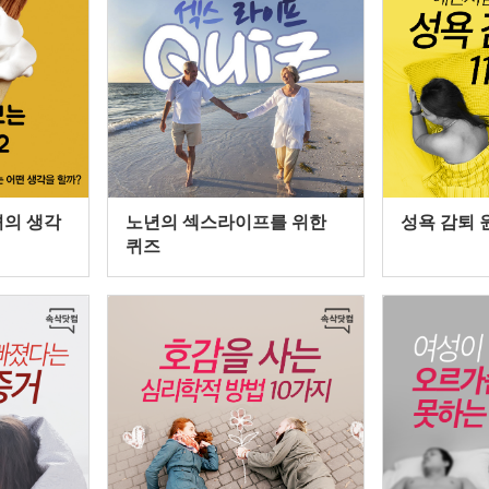
녀의 생각
노년의 섹스라이프를 위한
성욕 감퇴 
퀴즈