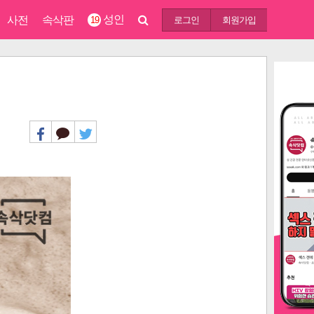
성인
사전
속삭판
19
로그인
회원가입