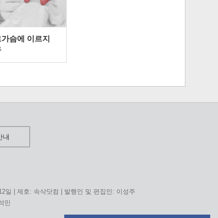
르가슴에 이르지
유
안내
 12일 | 제호: 속삭닷컴 | 발행인 및 편집인: 이성주
홍석민