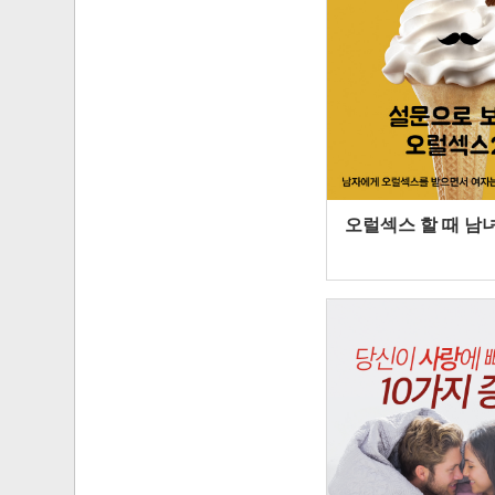
오럴섹스 할 때 남