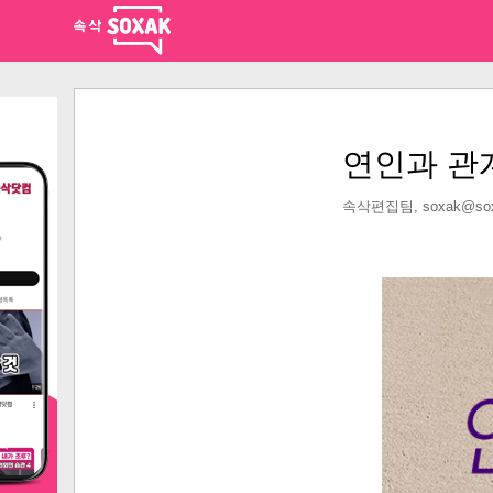
연인과 관
속삭편집팀, soxak@sox