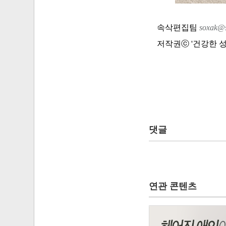
속삭편집팀
soxak@
저작권ⓒ '건강한 성, 
댓글
연관 콘텐츠